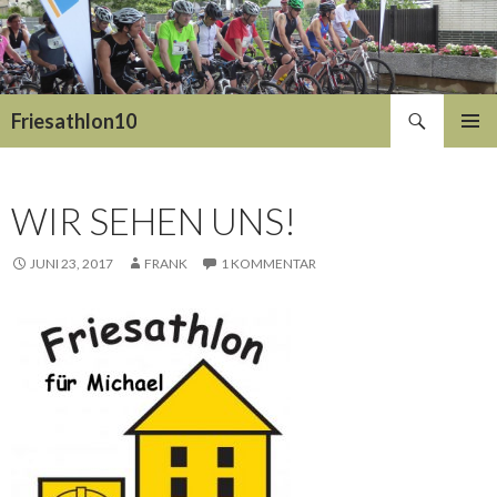
Suchen
Friesathlon10
SPRINGE
PRIMÄR
ZUM
MENÜ
INHALT
WIR SEHEN UNS!
JUNI 23, 2017
FRANK
1 KOMMENTAR