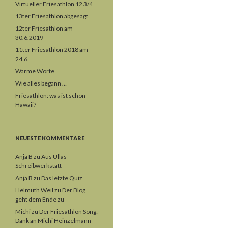
Virtueller Friesathlon 12 3/4
13ter Friesathlon abgesagt
12ter Friesathlon am
30.6.2019
11ter Friesathlon 2018 am
24.6.
Warme Worte
Wie alles begann …
Friesathlon: was ist schon
Hawaii?
NEUESTE KOMMENTARE
Anja B
zu
Aus Ullas
Schreibwerkstatt
Anja B
zu
Das letzte Quiz
Helmuth Weil
zu
Der Blog
geht dem Ende zu
Michi
zu
Der Friesathlon Song:
Dank an Michi Heinzelmann