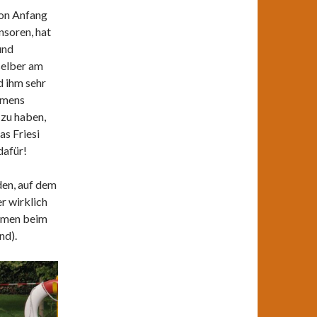
von Anfang
onsoren,
hat
und
selber am
d ihm sehr
immens
 zu haben,
as Friesi
dafür!
den, auf dem
er wirklich
ommen beim
nd).