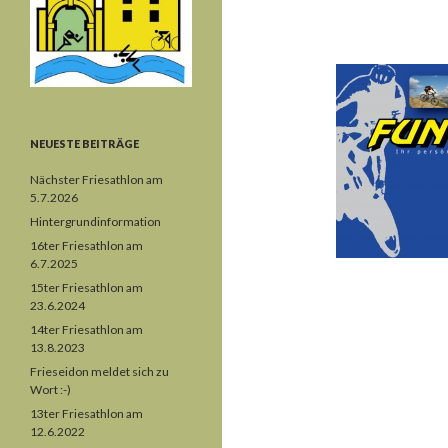
NEUESTE BEITRÄGE
Nächster Friesathlon am
5.7.2026
Hintergrundinformation
16ter Friesathlon am
6.7.2025
15ter Friesathlon am
23.6.2024
14ter Friesathlon am
13.8.2023
Frieseidon meldet sich zu
Wort :-)
13ter Friesathlon am
12.6.2022