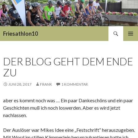
Suchen
Friesathlon10
SPRINGE
PRIMÄR
ZUM
MENÜ
INHALT
DER BLOG GEHT DEM ENDE
ZU
JUNI 28, 2017
FRANK
1 KOMMENTAR
aber es kommt noch was … Ein paar Dankeschöns und ein paar
Geschichten muß ich noch loswerden. Aber es wird jetzt
nachlassen.
Der Auslöser war Mikes Idee eine „Festschrift“ herauszugeben.
Mit Word im stillen Kämmerlein herumzuhantieren hatte ich