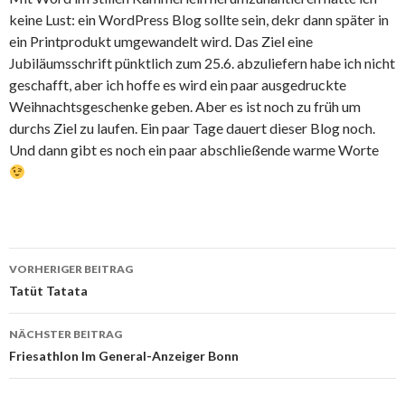
keine Lust: ein WordPress Blog sollte sein, dekr dann später in
ein Printprodukt umgewandelt wird. Das Ziel eine
Jubiläumsschrift pünktlich zum 25.6. abzuliefern habe ich nicht
geschafft, aber ich hoffe es wird ein paar ausgedruckte
Weihnachtsgeschenke geben. Aber es ist noch zu früh um
durchs Ziel zu laufen. Ein paar Tage dauert dieser Blog noch.
Und dann gibt es noch ein paar abschließende warme Worte
Beitrags-
VORHERIGER BEITRAG
Navigation
Tatüt Tatata
NÄCHSTER BEITRAG
Friesathlon Im General-Anzeiger Bonn