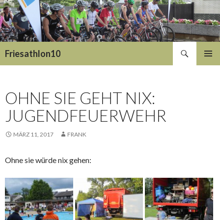
Suchen
Friesathlon10
SPRINGE
PRIMÄR
ZUM
MENÜ
INHALT
OHNE SIE GEHT NIX:
JUGENDFEUERWEHR
MÄRZ 11, 2017
FRANK
Ohne sie würde nix gehen: