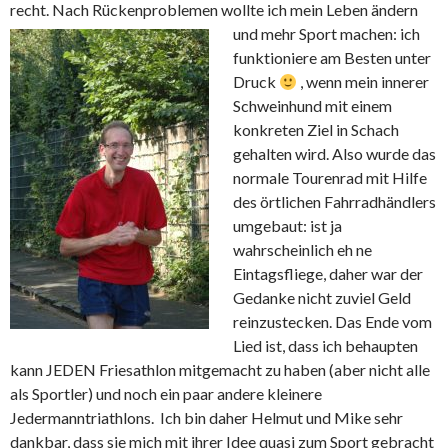
recht. Nach Rückenproblemen wollte ich mein Leben ändern
und mehr Sport machen: ich
funktioniere am Besten unter
Druck
, wenn mein innerer
Schweinhund mit einem
konkreten Ziel in Schach
gehalten wird. Also wurde das
normale Tourenrad mit Hilfe
des örtlichen Fahrradhändlers
umgebaut: ist ja
wahrscheinlich eh ne
Eintagsfliege, daher war der
Gedanke nicht zuviel Geld
reinzustecken. Das Ende vom
Lied ist, dass ich behaupten
kann JEDEN Friesathlon mitgemacht zu haben (aber nicht alle
als Sportler) und noch ein paar andere kleinere
Jedermanntriathlons. Ich bin daher Helmut und Mike sehr
dankbar, dass sie mich mit ihrer Idee quasi zum Sport gebracht