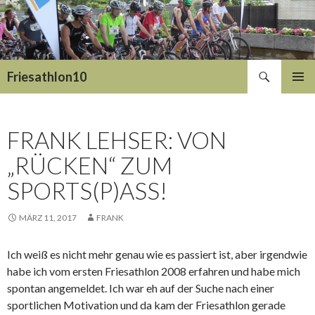
Suchen
Friesathlon10
SPRINGE
PRIMÄR
ZUM
MENÜ
INHALT
FRANK LEHSER: VON
„RÜCKEN“ ZUM
SPORTS(P)ASS!
MÄRZ 11, 2017
FRANK
Ich weiß es nicht mehr genau wie es passiert ist, aber irgendwie
habe ich vom ersten Friesathlon 2008 erfahren und habe mich
spontan angemeldet. Ich war eh auf der Suche nach einer
sportlichen Motivation und da kam der Friesathlon gerade