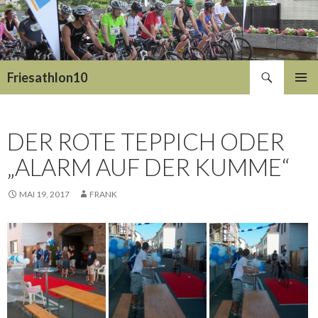
Suchen
Friesathlon10
SPRINGE
PRIMÄR
ZUM
MENÜ
INHALT
DER ROTE TEPPICH ODER
„ALARM AUF DER KUMME“
MAI 19, 2017
FRANK