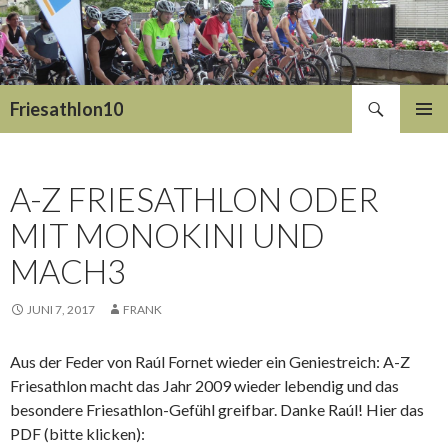
Suchen
Friesathlon10
SPRINGE
PRIMÄR
ZUM
MENÜ
INHALT
A-Z FRIESATHLON ODER
MIT MONOKINI UND
MACH3
JUNI 7, 2017
FRANK
Aus der Feder von Raúl Fornet wieder ein Geniestreich: A-Z
Friesathlon macht das Jahr 2009 wieder lebendig und das
besondere Friesathlon-Gefühl greifbar. Danke Raúl! Hier das
PDF (bitte klicken):