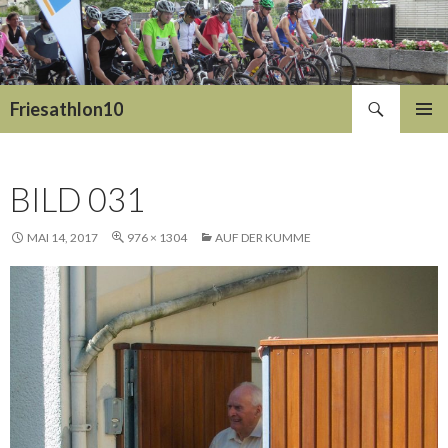
Suchen
Friesathlon10
SPRINGE
PRIMÄR
ZUM
MENÜ
INHALT
BILD 031
MAI 14, 2017
976 × 1304
AUF DER KUMME